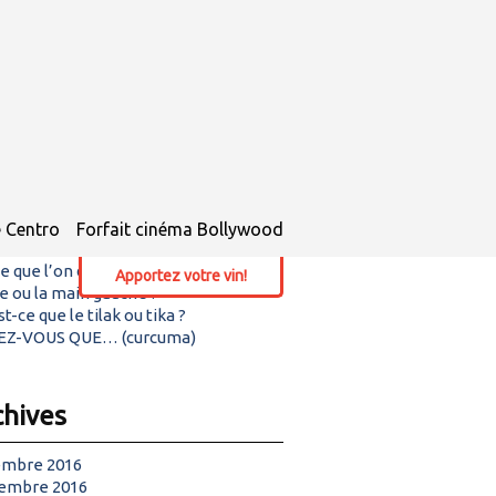
icles récents
ine »Masala » !
e Centro
Forfait cinéma Bollywood
z-vous les bhajjis ?
ce que l’on doit manger de la main
Apportez votre vin!
te ou la main gauche ?
t-ce que le tilak ou tika ?
EZ-VOUS QUE… (curcuma)
chives
mbre 2016
embre 2016