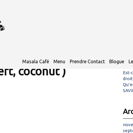
Art
e l’Inde, chou-fleur,
Pout
Masala Café
Menu
Prendre Contact
Blogue
L
Aime
ert, coconut )
Est-
droi
Qu’es
SAVI
Ar
nove
sept