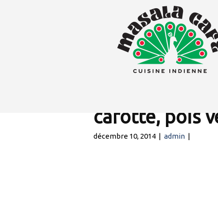
Avial
(curry du sud d
carotte, pois v
décembre 10, 2014
|
admin
|