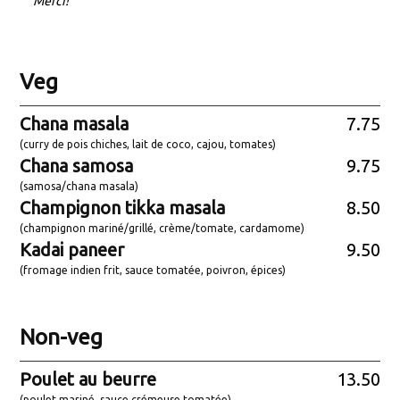
Merci!
Veg
Chana masala
7.75
(curry de pois chiches, lait de coco, cajou, tomates)
Chana samosa
9.75
(samosa/chana masala)
Champignon tikka masala
8.50
(champignon mariné/grillé, crème/tomate, cardamome)
Kadai paneer
9.50
(fromage indien frit, sauce tomatée, poivron, épices)
Non-veg
Poulet au beurre
13.50
(poulet mariné, sauce crémeuse tomatée)