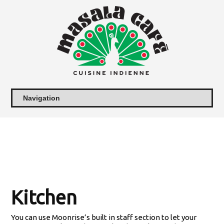
Kitchen
You can use Moonrise’s built in staff section to let your